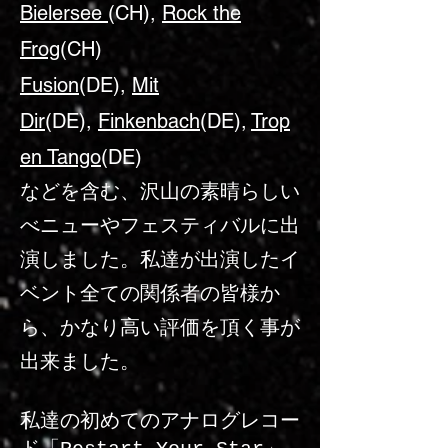
Bielersee
(CH),
Rock the
Frog
(CH)
Fusion
(DE),
Mit
Dir
(DE),
Finkenbach
(DE),
Trop
en Tango
(DE)
などを含む、沢山の素晴らしい
べニューやフェスティバルに出
演しました。私達が出演したイ
ベント全ての関係者の皆様か
ら、かなり高い評価を頂く事が
出来ました。
私達の初めてのアナログレコー