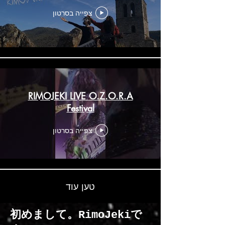
צפייה בסרטון
RIMOJEKI LIVE O.Z.O.R.A
Festival
צפייה בסרטון
טען עוד
初めまして。RimoJekiで