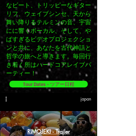
なビート、トリッピーなギター
リフ、ウェイブシンセ、天から
舞い降りるテルミンの音、宇宙
にに響くボーカル、そして、や
ばすぎるビデオプロジェクショ
ンと共に、あなたを古代神話と
哲学の旅へと導きます。毎回行
き着く所はハードコアレイブパ
ーティー！
Tour Dates - ツアー日程
japan
RIMOJEKI - Trailer