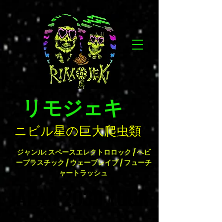
リモジェキ
ニビル星の巨大爬虫類
ジャンル: スペースエレクトロロック / ヘビ
ープラスチック / ウェーブレイブ / フューチ
ャートラッシュ
JAPAN 2030 TOUR
JAPAN 2030 TOUR