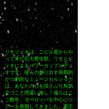
リモジェキは、ニビル星からや
って来た巨大爬虫類、リモとジ
ェキによるパワーカップルデュ
オです。彼らの創り出す画期的
かつ劇的なミュージカルショウ
は、あなたの心を揺さぶり鳥肌
立つこと間違い無し！彼らはこ
こ数年、ヨーロッパを中心にツ
アーを展開してきました。重圧