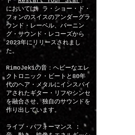
ド「
Restart Your Star
」
においては、ラ・ショー・ド・
フォンのスイスのアンダーグラ
ウンド・レーベル、バーニン
グ・サウンド・レコーズから
2023年にリリースされまし
た。
RimoJekiの音：ヘビーなエレ
クトロニック・ビートと80年
代のヘア・メタルにインスパイ
アされたギター・リフやシンセ
を融合させ、独自のサウンドを
作り出しています。
ライブ・パフォーマンス :