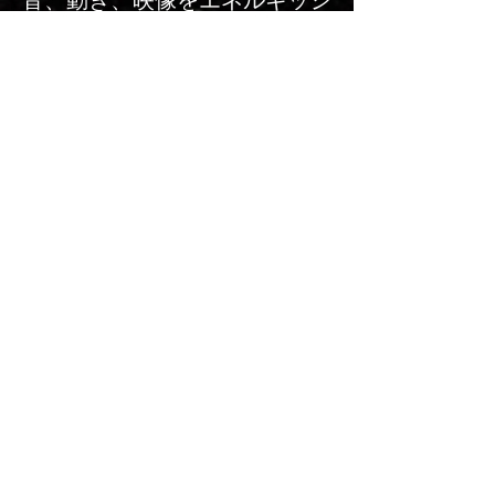
音、動き、映像をエネルギッシ
ュに融合させる事により、観客
に多感覚的な体験を提供してい
ます。
歌詞と展望：神話、歴史、科
学、そして最新の驚異的なテク
ノロジーの進歩にインスパイア
された哲学的なアイデアを探求
しています。
技術面：RimoJekiのメンバー
は2人だけなので、ライブのセ
ットアップはシンプルです。私
達のショーはPlug & Playと
いう構成となります。楽器はす